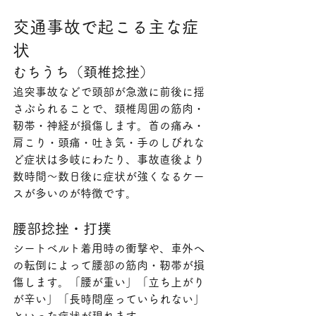
交通事故で起こる主な症
状
むちうち（頚椎捻挫）
追突事故などで頭部が急激に前後に揺
さぶられることで、頚椎周囲の筋肉・
靭帯・神経が損傷します。首の痛み・
肩こり・頭痛・吐き気・手のしびれな
ど症状は多岐にわたり、事故直後より
数時間〜数日後に症状が強くなるケー
スが多いのが特徴です。
腰部捻挫・打撲
シートベルト着用時の衝撃や、車外へ
の転倒によって腰部の筋肉・靭帯が損
傷します。「腰が重い」「立ち上がり
が辛い」「長時間座っていられない」
といった症状が現れます。