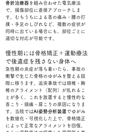
骨折治療器
を組み合わせた電気療法
で、損傷部位に直接アプローチしま
す。むちうちによる首の痛み・腰の打
撲・手足のしびれなど、複数の症状が
同時に出ている場合にも、部位ごとに
適切な対応が可能です。
慢性期には骨格矯正＋運動療法
で後遺症を残さない身体へ
急性期の炎症が落ち着いたら、事故の
衝撃で生じた骨格のゆがみを整える段
階に移ります。追突事故では頚椎・胸
椎のアライメント（配列）が乱れるこ
とが多く、これを放置すると慢性的な
首こり・頭痛・肩こりの原因になりま
す。当院では
AI姿勢分析装置
でゆがみ
を数値化・可視化した上で、骨格矯正
によって正常なアライメントを回復。