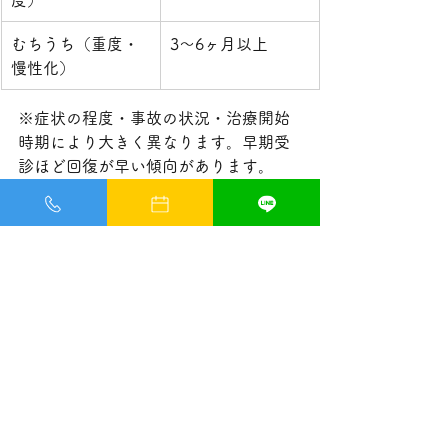
むちうち（重度・
3〜6ヶ月以上
慢性化）
※症状の程度・事故の状況・治療開始
時期により大きく異なります。早期受
診ほど回復が早い傾向があります。
よくある質問
Q. 事故直後は痛みがなかったのです
が、今からでも治療を受けられます
か？
はい、受けていただけます。交通事故
の症状は遅発性のものが多く、事故か
ら数日〜1週間後に強い痛みが現れるこ
とはよくあります。ただし、事故発生
から治療開始までの期間が長くなるほ
ど、保険適用の手続きが複雑になる場